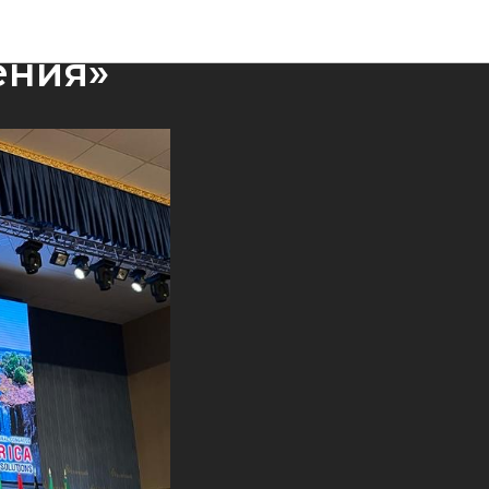
ном
ения»