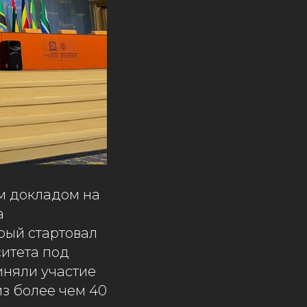
м докладом на
а
рый стартовал
ситета под
иняли участие
з более чем 40